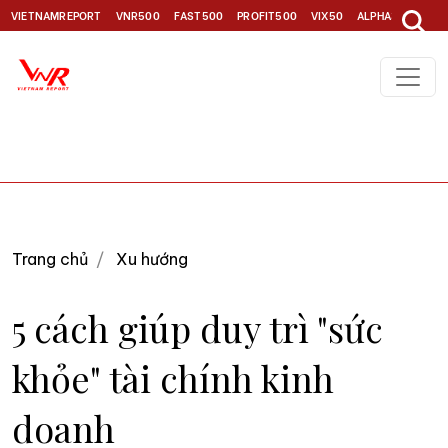
VIETNAMREPORT
VNR500
FAST500
PROFIT500
VIX50
ALPHA30
TOP1
Trang chủ
Xu hướng
5 cách giúp duy trì "sức
khỏe" tài chính kinh
doanh