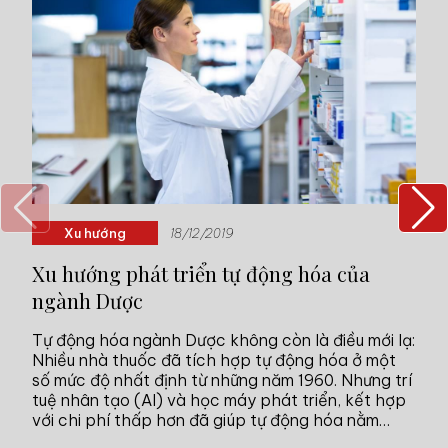
Xu hướng
18/12/2019
Xu hướng phát triển tự động hóa của
Gi
ngành Dược
lớ
Tự động hóa ngành Dược không còn là điều mới lạ:
Ai
Nhiều nhà thuốc đã tích hợp tự động hóa ở một
ng
số mức độ nhất định từ những năm 1960. Nhưng trí
ng
tuệ nhân tạo (AI) và học máy phát triển, kết hợp
Id
với chi phí thấp hơn đã giúp tự động hóa nằm
lý
trong tầm với của các hiệu thuốc nhỏ hơn. Cùng
tr