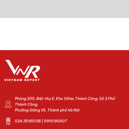
tìm hiểu lý do tại sao nhiều hiệu thuốc đang
chuyển dần sang các hệ thống tự động phục vụ;
hệ thống nào vẫn đang tồn tại và hệ thống nào
không.
Phòng 205, Biệt thự E, Khu Villas Thành Công, Số 3 Phố
Thành Công,
Phường Giảng Võ, Thành phố Hà Nội
024.35160138 | 0915190007