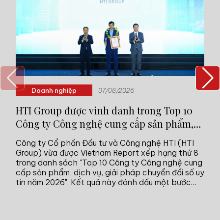
Doanh nghiệp
07/08/2026
HTI Group được vinh danh trong Top 10
MB
Công ty Công nghệ cung cấp sản phẩm,
đồ
dịch vụ, giải pháp chuyển đổi số uy tín
Công ty Cổ phần Đầu tư và Công nghệ HTI (HTI
Mộ
năm 2026
Group) vừa được Vietnam Report xếp hạng thứ 8
hi
trong danh sách "Top 10 Công ty Công nghệ cung
tr
cấp sản phẩm, dịch vụ, giải pháp chuyển đổi số uy
hà
tín năm 2026". Kết quả này đánh dấu một bước
đồ
tiến trong hành trình 10 năm phát triển, đồng thời
khẳng định năng lực và vị thế của doanh nghiệp
trong hệ sinh thái công nghệ Việt Nam.