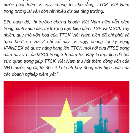
nước phát triển. Vì vậy, chúng tôi cho rằng, TTCK Việt Nam
trong tương lai vẫn còn rất nhiều dư địa tăng trưởng.
Bên cạnh đó, thị trường chứng khoán Việt Nam hiện vẫn nằm
trong danh sách các thị trường cận biên của FTSE và MSCI. Tuy
nhiên, quy mô vốn hóa của TTCK Việt Nam hiện đã chi phối và
“quá khổ” so với 2 chỉ số này. Vì vậy, chúng tôi kỳ vọng
VNINDEX sẽ được nâng hạng lên TTCK mới nổi của FTSE trong
năm nay và của MSCI trong 3-5 năm tới. Đây là một tiền đề hết
sức quan trọng giúp TTCK Việt Nam thu hút thêm dòng vốn của
NĐT nước ngoài, từ đó sẽ là kênh huy động vốn hiệu quả của
các doanh nghiệp niêm yết.”