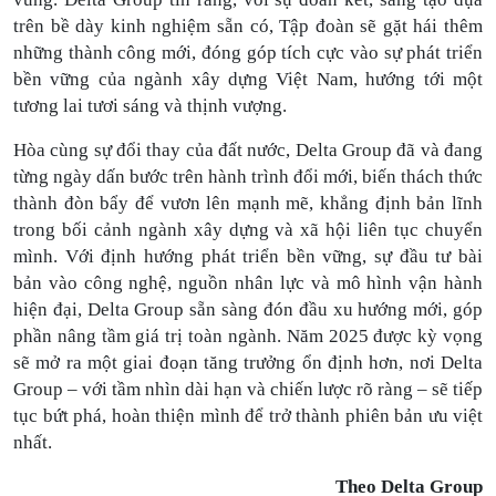
trên bề dày kinh nghiệm sẵn có, Tập
đoàn sẽ gặt hái
thêm
những thành công mới, đóng góp tích cực vào sự phát triển
bền vững của ngành xây dựng Việt Nam, hướng tới một
tương lai tươi sáng và thịnh vượng.
Hòa cùng sự đổi thay của đất nước,
Delta Group
đã và đang
từng ngày dấn bước
trên hành trình đổi mới, biến thách thức
thành đòn bẩy để vươn lên mạnh mẽ, khẳng định bản lĩnh
trong bối cảnh ngành xây dựng
và xã hội
liên tục chuyển
mình. Với định hướng phát triển bền vững, sự đầu tư bài
bản vào công nghệ, nguồn nhân lực và mô hình vận hành
hiện đại, Delta Group sẵn sàng đón đầu xu hướng mới, góp
phần nâng tầm giá trị toàn ngành. Năm 2025 được kỳ vọng
sẽ mở ra một giai đoạn tăng trưởng ổn định
hơn
, nơi Delta
Group – với tầm nhìn dài hạn và chiến lược rõ ràng – sẽ tiếp
tục bứt phá, hoàn thiện mình để trở thành phiên bản ưu việt
nhất.
Theo Delta Group