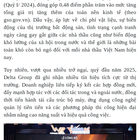
(Quý I/ 2024)
, đóng góp 0,48 điểm phần trăm vào mức tăng
tổng giá trị tăng thêm của toàn nền kinh tế ​
(theo
gso.gov.vn
). Dẫu vậy,
áp lực về chi phí vật liệu,
sự
biến
động
của
thị trường bất động sản
, tình trạng
cạnh tranh
ngày càng gay gắt
giữa các nhà thầu cũng như biến động
khó lường của xã hội trong nước và thế giới
là những bài
toán khó còn bỏ ngỏ đối với mỗi nhà thầu Việt Nam hiện
nay.
Tuy nhiên, vượt qua
nhiều trở ngại
,
quý
đầu năm 2025,
Delta Group đã ghi nhận nhiều tín hiệu tích cực từ thị
trường. Doanh nghiệp liên tiếp ký kết các hợp đồng mới,
đẩy mạnh hợp tác với các đối tác trong và ngoài nước, đồng
thời tiến hành tái cấu trúc bộ máy, ứng dụng công nghệ
quản lý tiên tiến và các phương pháp thi công hiện đại
nhằm nâng cao năng suất và hiệu quả công việc.