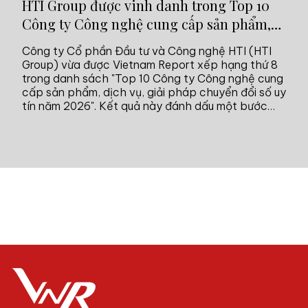
HTI Group được vinh danh trong Top 10
MB
Công ty Công nghệ cung cấp sản phẩm,
đồ
dịch vụ, giải pháp chuyển đổi số uy tín
Công ty Cổ phần Đầu tư và Công nghệ HTI (HTI
Mộ
năm 2026
Group) vừa được Vietnam Report xếp hạng thứ 8
hi
trong danh sách "Top 10 Công ty Công nghệ cung
tr
cấp sản phẩm, dịch vụ, giải pháp chuyển đổi số uy
hà
tín năm 2026". Kết quả này đánh dấu một bước
đồ
tiến trong hành trình 10 năm phát triển, đồng thời
khẳng định năng lực và vị thế của doanh nghiệp
trong hệ sinh thái công nghệ Việt Nam.