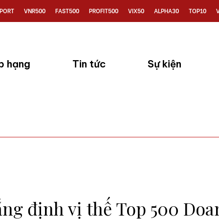
PORT
VNR500
FAST500
PROFIT500
VIX50
ALPHA30
TOP10
p hạng
Tin tức
Sự kiện
ng định vị thế Top 500 Doa