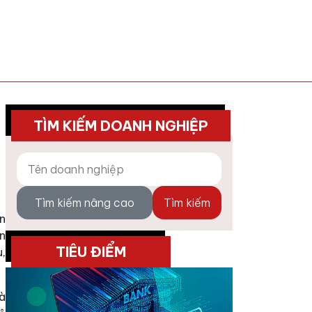
TÌM KIẾM DOANH NGHIỆP
Tìm kiếm nâng cao
Tìm kiếm
n
n
TIÊU ĐIỂM
u,
à