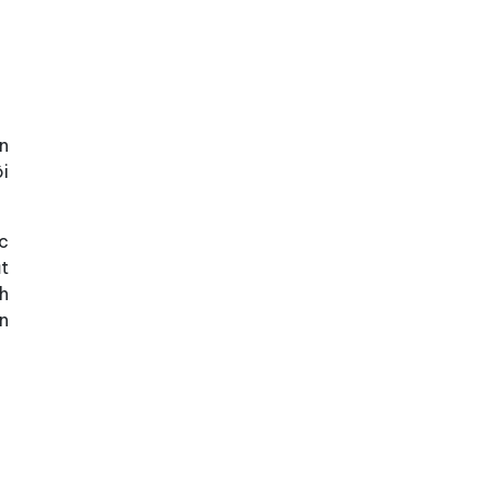
ồn
ôi
c
ật
h
n