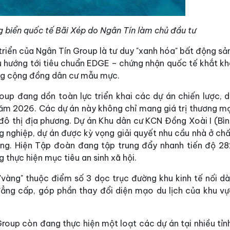
g biển quốc tế Bãi Xép do Ngân Tín làm chủ đầu tư
triển của Ngân Tín Group là tư duy "xanh hóa" bất động sả
 hướng tới tiêu chuẩn EDGE – chứng nhận quốc tế khắt kh
ững cộng đồng dân cư mẫu mực.
roup đang dồn toàn lực triển khai các dự án chiến lược, 
năm 2026. Các dự án này không chỉ mang giá trị thương mạ
ô thị địa phương. Dự án Khu dân cư KCN Đồng Xoài I (Bìn
 nghiệp, dự án được kỳ vọng giải quyết nhu cầu nhà ở chấ
ộng. Hiện Tập đoàn đang tập trung đẩy nhanh tiến độ 28
 thực hiện mục tiêu an sinh xã hội.
í "vàng" thuộc điểm số 3 dọc trục đường khu kinh tế nối dà
ẳng cấp, góp phần thay đổi diện mạo du lịch của khu vự
roup còn đang thực hiện một loạt các dự án tại nhiều tỉn