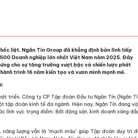
hốc liệt, Ngân Tín Group đã khẳng định bản lĩnh tiếp
p 500 Doanh nghiệp lớn nhất Việt Nam năm 2025. Đây
hứng cho sự tăng trưởng vượt bậc và chiến lược phát
hành trình 16 năm kiến tạo và vươn mình mạnh mẽ.
ắc
át triển, Công ty CP Tập đoàn Đầu tư Ngân Tín (Ngân Tí
 tập đoàn kinh tế đa ngành. Hiện nay, Ngân Tín đang vậ
ác lĩnh vực trọng điểm: Bất động sản, kinh doanh xăng dầ
g, năng lượng vẫn là "mạch máu" giúp Tập đoàn duy trì đ