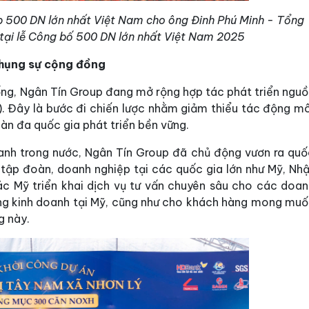
p 500 DN lớn nhất Việt Nam cho ông Đinh Phú Minh - Tổng
ại lễ Công bố 500 DN lớn nhất Việt Nam 2025
phụng sự cộng đồng
hống, Ngân Tín Group đang mở rộng hợp tác phát triển ngu
i). Đây là bước đi chiến lược nhằm giảm thiểu tác động m
oàn đa quốc gia phát triển bền vững.
anh trong nước, Ngân Tín Group đã chủ động vươn ra quố
u tập đoàn, doanh nghiệp tại các quốc gia lớn như Mỹ, Nh
c Mỹ triển khai dịch vụ tư vấn chuyên sâu cho các doan
ng kinh doanh tại Mỹ, cũng như cho khách hàng mong muố
g này.