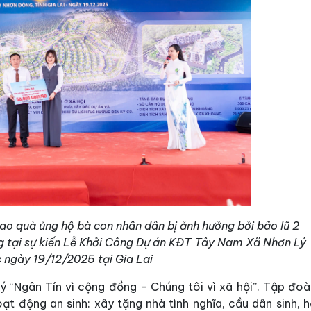
ao quà ủng hộ bà con nhân dân bị ảnh hưởng bởi bão lũ 2
tại sự kiến Lễ Khởi Công Dự án KĐT Tây Nam Xã Nhơn Lý
 ngày 19/12/2025 tại Gia Lai
 lý “Ngân Tín vì cộng đồng - Chúng tôi vì xã hội”. Tập đo
t động an sinh: xây tặng nhà tình nghĩa, cầu dân sinh, h