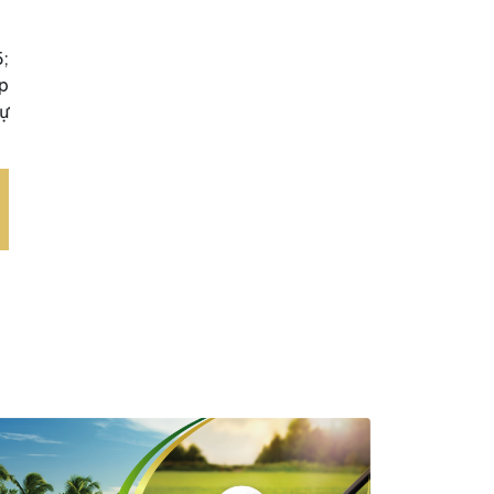
;
p
ự