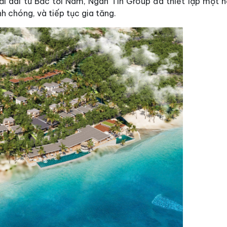
rải dài từ Bắc tới Nam, Ngân Tín Group đã thiết lập một 
h chóng, và tiếp tục gia tăng.