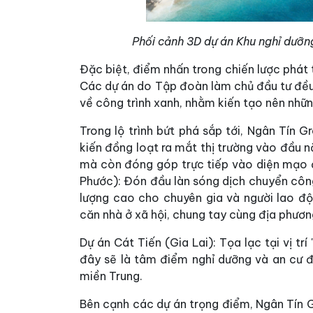
Phối cảnh 3D dự án Khu nghỉ dưỡn
Đặc biệt, điểm nhấn trong chiến lược phát 
Các dự án do Tập đoàn làm chủ đầu tư đều
về công trình xanh, nhằm kiến tạo nên nh
Trong lộ trình bứt phá sắp tới, Ngân Tín G
kiến đồng loạt ra mắt thị trường vào đầu 
mà còn đóng góp trực tiếp vào diện mạo đ
Phước): Đón đầu làn sóng dịch chuyển công
lượng cao cho chuyên gia và người lao đ
căn nhà ở xã hội, chung tay cùng địa phương
Dự án Cát Tiến (Gia Lai): Tọa lạc tại vị tr
đây sẽ là tâm điểm nghỉ dưỡng và an cư đ
miền Trung.
Bên cạnh các dự án trọng điểm, Ngân Tín G