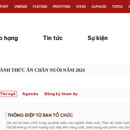
PORT
VNR500
FAST500
PROFIT500
VIX50
ALPHA30
TOP10
p hạng
Tin tức
Sự kiện
GÀNH THỨC ĂN CHĂN NUÔI NĂM 2024
Thư ngỏ
Agenda
Đăng ký tham dự