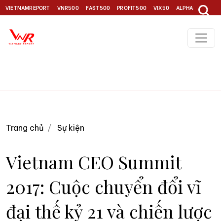
VIETNAMREPORT
VNR500
FAST500
PROFIT500
VIX50
ALPHA30
TOP1
Trang chủ
Sự kiện
Vietnam CEO Summit
2017: Cuộc chuyển đổi vĩ
đại thế kỷ 21 và chiến lược