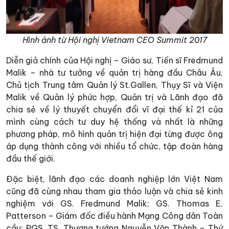
Hình ảnh từ Hội nghị Vietnam CEO Summit 2017
Diễn giả chính của Hội nghị – Giáo sư, Tiến sĩ Fredmund
Malik – nhà tư tưởng về quản trị hàng đầu Châu Âu,
Chủ tịch Trung tâm Quản lý St.Gallen, Thụy Sĩ và Viện
Malik về Quản lý phức hợp, Quản trị và Lãnh đạo đã
chia sẻ về lý thuyết chuyển đổi vĩ đại thế kỉ 21 của
mình cùng cách tư duy hệ thống và nhất là những
phương pháp, mô hình quản trị hiện đại từng được ông
áp dụng thành công với nhiều tổ chức, tập đoàn hàng
đầu thế giới.
Đặc biệt, lãnh đạo các doanh nghiệp lớn Việt Nam
cũng đã cùng nhau tham gia thảo luận và chia sẻ kinh
nghiệm với GS. Fredmund Malik; GS. Thomas E.
Patterson – Giám đốc điều hành Mạng Công dân Toàn
cầu; PGS. TS. Thượng tướng Nguyễn Văn Thành – Thứ