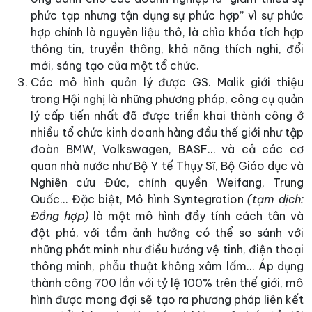
phức tạp nhưng tận dụng sự phức hợp” vì sự phức
hợp chính là nguyên liệu thô, là chìa khóa tích hợp
thông tin, truyền thông, khả năng thích nghi, đổi
mới, sáng tạo của một tổ chức.
Các mô hình quản lý được GS. Malik giới thiệu
trong Hội nghị là những phương pháp, công cụ quản
lý cấp tiến nhất đã được triển khai thành công ở
nhiều tổ chức kinh doanh hàng đầu thế giới như tập
đoàn BMW, Volkswagen, BASF… và cả các cơ
quan nhà nước như Bộ Y tế Thụy Sĩ, Bộ Giáo dục và
Nghiên cứu Đức, chính quyền Weifang, Trung
Quốc… Đặc biệt, Mô hình Syntegration
(tạm dịch:
Đồng hợp)
là một mô hình đầy tính cách tân và
đột phá, với tầm ảnh hưởng có thể so sánh với
những phát minh như điều hướng vệ tinh, điện thoại
thông minh, phẫu thuật không xâm lấm... Áp dụng
thành công 700 lần với tỷ lệ 100% trên thế giới, mô
hình được mong đợi sẽ tạo ra phương pháp liên kết