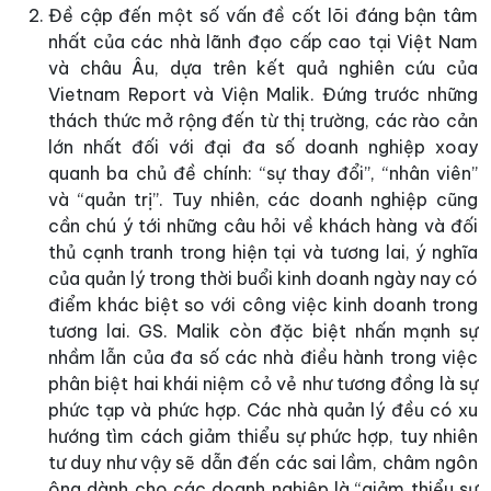
Đề cập đến một số vấn đề cốt lõi đáng bận tâm
nhất của các nhà lãnh đạo cấp cao tại Việt Nam
và châu Âu, dựa trên kết quả nghiên cứu của
Vietnam Report và Viện Malik. Đứng trước những
thách thức mở rộng đến từ thị trường, các rào cản
lớn nhất đối với đại đa số doanh nghiệp xoay
quanh ba chủ đề chính: “sự thay đổi”, “nhân viên”
và “quản trị”. Tuy nhiên, các doanh nghiệp cũng
cần chú ý tới những câu hỏi về khách hàng và đối
thủ cạnh tranh trong hiện tại và tương lai, ý nghĩa
của quản lý trong thời buổi kinh doanh ngày nay có
điểm khác biệt so với công việc kinh doanh trong
tương lai. GS. Malik còn đặc biệt nhấn mạnh sự
nhầm lẫn của đa số các nhà điều hành trong việc
phân biệt hai khái niệm cỏ vẻ như tương đồng là sự
phức tạp và phức hợp. Các nhà quản lý đều có xu
hướng tìm cách giảm thiểu sự phức hợp, tuy nhiên
tư duy như vậy sẽ dẫn đến các sai lầm, châm ngôn
ông dành cho các doanh nghiệp là “giảm thiểu sự