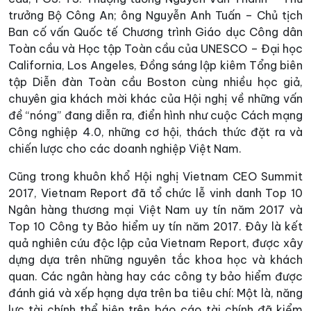
trưởng Bộ Công An; ông Nguyễn Anh Tuấn – Chủ tịch
Ban cố vấn Quốc tế Chương trình Giáo dục Công dân
Toàn cầu và Học tập Toàn cầu của UNESCO – Đại học
California, Los Angeles, Đồng sáng lập kiêm Tổng biên
tập Diễn đàn Toàn cầu Boston cùng nhiều học giả,
chuyên gia khách mời khác của Hội nghị về những vấn
đề “nóng” đang diễn ra, điển hình như cuộc Cách mạng
Công nghiệp 4.0, những cơ hội, thách thức đặt ra và
chiến lược cho các doanh nghiệp Việt Nam.
Cũng trong khuôn khổ Hội nghị Vietnam CEO Summit
2017, Vietnam Report đã tổ chức lễ vinh danh Top 10
Ngân hàng thương mại Việt Nam uy tín năm 2017 và
Top 10 Công ty Bảo hiểm uy tín năm 2017. Đây là kết
quả nghiên cứu độc lập của Vietnam Report, được xây
dựng dựa trên những nguyên tắc khoa học và khách
quan. Các ngân hàng hay các công ty bảo hiểm được
đánh giá và xếp hạng dựa trên ba tiêu chí: Một là, năng
lực tài chính thể hiện trên báo cáo tài chính đã kiểm