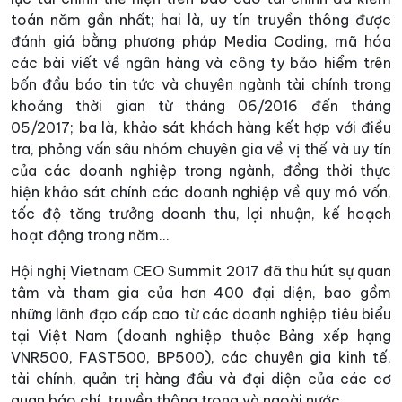
toán năm gần nhất; hai là, uy tín truyền thông được
đánh giá bằng phương pháp Media Coding, mã hóa
các bài viết về ngân hàng và công ty bảo hiểm trên
bốn đầu báo tin tức và chuyên ngành tài chính trong
khoảng thời gian từ tháng 06/2016 đến tháng
05/2017; ba là, khảo sát khách hàng kết hợp với điều
tra, phỏng vấn sâu nhóm chuyên gia về vị thế và uy tín
của các doanh nghiệp trong ngành, đồng thời thực
hiện khảo sát chính các doanh nghiệp về quy mô vốn,
tốc độ tăng trưởng doanh thu, lợi nhuận, kế hoạch
hoạt động trong năm…
Hội nghị Vietnam CEO Summit 2017 đã thu hút sự quan
tâm và tham gia của hơn 400 đại diện, bao gồm
những lãnh đạo cấp cao từ các doanh nghiệp tiêu biểu
tại Việt Nam (doanh nghiệp thuộc Bảng xếp hạng
VNR500, FAST500, BP500), các chuyên gia kinh tế,
tài chính, quản trị hàng đầu và đại diện của các cơ
quan báo chí, truyền thông trong và ngoài nước.