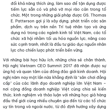
đổi khả năng thích ứng, làm sao để tận dụng được
tiềm lực sẵn có và phá vỡ mọi rào cản trong tổ
chức. Một trong những giải pháp được GS. Thomas
E. Patterson gợi ý là xây dựng, phát triển các sản
phẩm, dịch vụ trên nền Trí tuệ nhân tạo và ứng
dụng nó trong các ngành kinh tế Việt Nam, các tổ
chức xã hội nhằm tối ưu hóa nguồn lực, nâng cao
sức cạnh tranh, nhất là đầu tư giáo dục nguồn nhân
lực cho chiến lược phát triển bền vững.
Với những bài học hữu ích, những chia sẻ chân thành,
Hội nghị Vietnam CEO Summit 2017 đã nhận được sự
ủng hộ và quan tâm của đông đảo giới kinh doanh. Hội
nghị năm nay một lần nữa khẳng định là “sân chơi đẳng
cấp” của các lãnh đạo doanh nghiệp lớn Việt Nam –
nơi cộng đồng doanh nghiệp Việt cùng chia sẻ kiến
thức, kinh nghiệm và thảo luận với những học giả hàng
đầu thế giới cùng nhiều chuyên gia đến từ các tổ chức
uy tín trong và ngoài nước, từ đó định hướng xây dựng