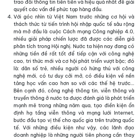
trao đổi thông tin tiên tiến và hiệu quả nhất để giải
quyết các vấn đề phức tạp hàng đầu.
Với góc nhìn từ Việt Nam trước những cơ hội và
thách thức từ tiến trình hội nhập quốc tế sâu rộng
mà mở đầu là cuộc Cách mạng Công nghiệp 4.0,
nhiều giải pháp chiến lược đã được các diễn giả
phân tích trong Hội nghị. Nước ta hiện nay đang có
những tiền đề rất tốt để tiếp cận với công nghệ
cao, tri thức mới và cơ hội phát triển vượt bậc; đó
là: dân số trẻ, nhiều người có hứng thú với công
nghệ mới, có tư duy cởi mở, có điều kiện về nền
tảng học vấn cao hơn so với các thế hệ trước...
Bên cạnh đó, công nghệ thông tin, viễn thông và
truyền thông ở nước ta được đánh giá là phát triển
mạnh mẽ trong những năm qua, tạo điền kiện ổn
định hạ tầng viễn thông và mạng lưới Internet,
bước đầu tạo vị thế cho quốc gia trên trường quốc
tế. Với những điều kiện như vậy, các lãnh đạo
doanh nghiệp là những người tiên phong cần thay