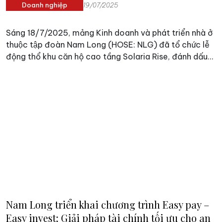
Doanh nghiệp
19/07/2025
Sáng 18/7/2025, mảng Kinh doanh và phát triển nhà ở
thuộc tập đoàn Nam Long (HOSE: NLG) đã tổ chức lễ
động thổ khu căn hộ cao tầng Solaria Rise, đánh dấu
bước tiến tiếp theo trong hành trình hoàn thiện hệ sinh
thái sản phẩm thuộc đại đô thị tích hợp Waterpoint
355ha phía Tây TP.HCM.
Nam Long triển khai chương trình Easy pay –
Easy invest: Giải pháp tài chính tối ưu cho an