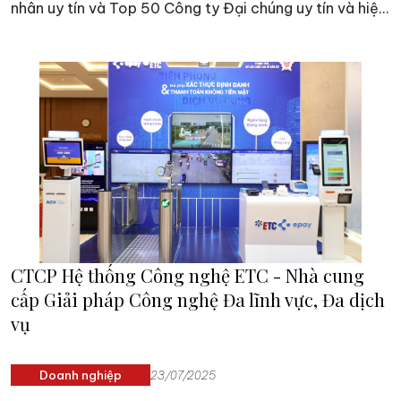
nhân uy tín và Top 50 Công ty Đại chúng uy tín và hiệu
quả năm 2025. Đặc biệt, LPBank không chỉ duy trì
thành tích mà còn tiếp tục cải thiện vị trí, cho thấy sức
bật mạnh mẽ trong chiến lược phát triển hiệu quả và
bền vững.
CTCP Hệ thống Công nghệ ETC - Nhà cung
cấp Giải pháp Công nghệ Đa lĩnh vực, Đa dịch
vụ
Doanh nghiệp
23/07/2025