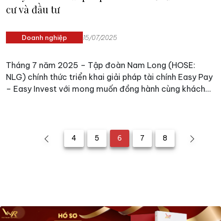
cư và đầu tư
Doanh nghiệp
15/07/2025
Tháng 7 năm 2025 – Tập đoàn Nam Long (HOSE:
NLG) chính thức triển khai giải pháp tài chính Easy Pay
– Easy Invest với mong muốn đồng hành cùng khách
hàng Việt chạm tới tổ ấm an cư. Chương trình có sự
đồng hành cùng các ngân hàng hàng đầu như
Vietcombank, Vietinbank, BIDV, ACB, OCB, Hong
Leong Bank,… nhằm mang đến giải pháp tài chính vượt
4
5
6
7
8
trội, đặc biệt dành cho người có thu nhập ổn định khi
lựa chọn nhà ở trong các khu đô thị tích hợp do Nam
Long phát triển.