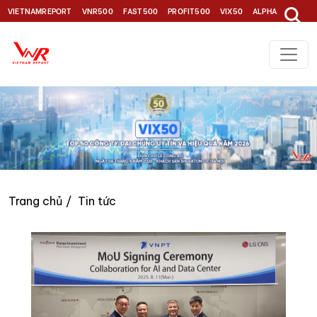
VIETNAMREPORT
VNR500
FAST500
PROFIT500
VIX50
ALPHA30
TOP1
Trang chủ
Tin tức