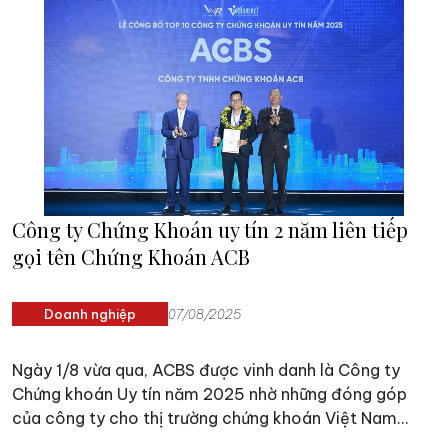
Report) phối hợp cùng Báo VietNamNet tổ chức, quy
tụ sự tham gia của hàng trăm lãnh đạo cấp cao từ các
doanh nghiệp đầu ngành, chuyên gia kinh tế - công
nghệ - quản trị, cùng đại diện các tổ chức quốc tế và
cơ quan truyền thông trong và ngoài nước.
Công ty Chứng Khoán uy tín 2 năm liên tiếp
gọi tên Chứng Khoán ACB
Doanh nghiệp
07/08/2025
Ngày 1/8 vừa qua, ACBS được vinh danh là Công ty
Chứng khoán Uy tín năm 2025 nhờ những đóng góp
của công ty cho thị trường chứng khoán Việt Nam
trong suốt 25 năm hình thành và phát triển.