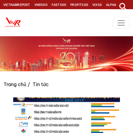
VIETNAMREPORT
VNR500
FAST500
PROFIT500
VIX50
ALPHA30
TOP1
Trang chủ
Tin tức