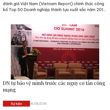
đánh giá Việt Nam (Vietnam Report) chính thức công
bố Top 50 Doanh nghiệp thành tựu xuất sắc năm 2016.
Đây là những doanh nghiệp đã có đóng góp lớn và liên
tục vào Ngân sách Nhà nước thông qua chỉ tiêu thuế
TNDN trong suốt giai đoạn 5 năm 2011-2015
DN tự bảo vệ mình trước các nguy cơ tấn công
mạng
Sự kiện
18/08/2016