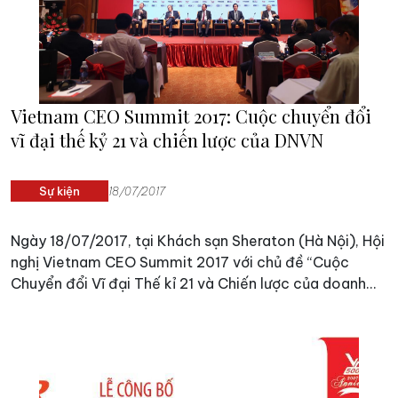
Vietnam CEO Summit 2017: Cuộc chuyển đổi
vĩ đại thế kỷ 21 và chiến lược của DNVN
Sự kiện
18/07/2017
Ngày 18/07/2017, tại Khách sạn Sheraton (Hà Nội), Hội
nghị Vietnam CEO Summit 2017 với chủ đề “Cuộc
Chuyển đổi Vĩ đại Thế kỉ 21 và Chiến lược của doanh
nghiệp Việt Nam” đã diễn ra nhằm cung cấp cho lãnh
đạo các doanh nghiệp lớn Việt Nam cái nhìn toàn cảnh
về quá trình chuyển đổi kinh tế – xã hội đang diễn ra
hết sức phức tạp, cũng như những cách thức quản lý và
phương thức quản trị tiên tiến nhất để làm chủ trong