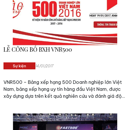
một thời đại đầy biến động như hiện nay.
LỄ CÔNG BỐ BXH VNR500
Sự kiện
14/01/2017
VNR500 – Bảng xếp hạng 500 Doanh nghiệp lớn Việt
Nam, bảng xếp hạng uy tín hàng đầu Việt Nam, được
xây dựng dựa trên kết quả nghiên cứu và đánh giá độc
lập theo chuẩn mực quốc tế của Công ty Vietnam
Report, định kỳ công bố thường niên từ năm 2007 bởi
Báo VietnamNet.