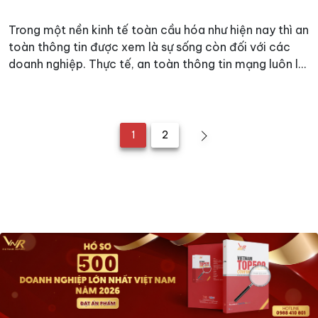
Trong một nền kinh tế toàn cầu hóa như hiện nay thì an
toàn thông tin được xem là sự sống còn đối với các
doanh nghiệp. Thực tế, an toàn thông tin mạng luôn là
một vấn đề nhức nhối của các doanh nghiệp. Thế giới
đã chứng kiến nhiều website của các tên tuổi tập
đoàn lớn cũng từng bị hacker tấn công gây hậu quả lớn
như JP Morgan, Bank of America,Citigroup,Ebay…Và ở
1
2
Việt Nam, sự việc mới đây nhất là TPBank đã bị tấn
công mạng liên quan đến tin nhắn SWIFT gian lận, kỹ
thuật.