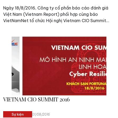
Ngày 18/8/2016, Công ty cổ phần báo cáo đánh giá
Việt Nam (Vietnam Report) phối hợp cùng báo
VietNamNet tổ chức Hội nghị Vietnam CIO Summit
2016 “Mô hình Phản ứng linh hoạt (Cyber Resilience) –
Thực tiễn áp dụng để bảo vệ doanh nghiệp trước các
nguy cơ tấn công mạng” với sự thuyết giảng của
chuyên gia bảo mật Allan Cytryn .
VIETNAM CIO SUMMIT 2016
Sự kiện
01/08/2016