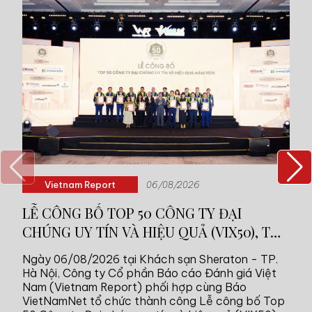
Vietnam Report
06/08/2026
LỄ CÔNG BỐ TOP 50 CÔNG TY ĐẠI
Từ
CHÚNG UY TÍN VÀ HIỆU QUẢ (VIX50), TOP
đu
10 & TOP 5 CÔNG TY UY TÍN CÁC NGÀNH
C
Ngày 06/08/2026 tại Khách sạn Sheraton - TP.
Tr
NĂM 2026
Hà Nội, Công ty Cổ phần Báo cáo Đánh giá Việt
tr
Nam (Vietnam Report) phối hợp cùng Báo
th
VietNamNet tổ chức thành công Lễ công bố Top
ph