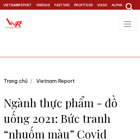
VIETNAMREPORT
VNR500
FAST500
PROFIT500
VIX50
ALPHA30
TOP1
Trang chủ
Vietnam Report
Ngành thực phẩm - đồ
uống 2021: Bức tranh
“nhuốm màu” Covid