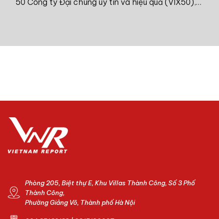
50 Công ty Đại chúng uy tín và hiệu quả (VIX50),
tố
Top 10 & Top 5 Công ty uy tín ngành Tài chính -
bư
Ngân hàng - Bảo hiểm - Công nghệ năm 2026.
đa
ch
san
cả
hi
ph
đa
Phòng 205, Biệt thự E, Khu Villas Thành Công, Số 3 Phố
Thành Công,
Phường Giảng Võ, Thành phố Hà Nội