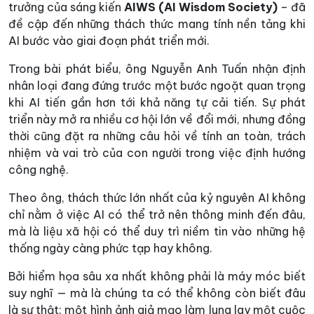
trưởng của sáng kiến
AIWS (AI Wisdom Society)
– đã
đề cập đến những thách thức mang tính nền tảng khi
AI bước vào giai đoạn phát triển mới.
Trong bài phát biểu, ông Nguyễn Anh Tuấn nhận định
nhân loại đang đứng trước một bước ngoặt quan trọng
khi AI tiến gần hơn tới khả năng tự cải tiến. Sự phát
triển này mở ra nhiều cơ hội lớn về đổi mới, nhưng đồng
thời cũng đặt ra những câu hỏi về tính an toàn, trách
nhiệm và vai trò của con người trong việc định hướng
công nghệ.
Theo ông, thách thức lớn nhất của kỷ nguyên AI không
chỉ nằm ở việc AI có thể trở nên thông minh đến đâu,
mà là liệu xã hội có thể duy trì niềm tin vào những hệ
thống ngày càng phức tạp hay không.
Bởi hiểm họa sâu xa nhất không phải là máy móc biết
suy nghĩ — mà là chúng ta có thể không còn biết đâu
là sự thật: một hình ảnh giả mạo làm lung lay một cuộc