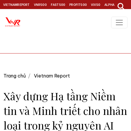
VIETNAMREPORT
VNR500
FAST500
PROFIT500
VIX50
ALPHA30
TOP1
Trang chủ
Vietnam Report
Xây dựng Hạ tầng Niềm
tin và Minh triết cho nhân
loại trong kỷ nguyên AI