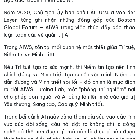
đạo đức, trách nhiệm của AI.
Năm 2020, Chủ tịch Ủy ban châu Âu Ursula von der
Leyen từng ghi nhận những đóng góp của Boston
Global Forum – AIWS trong việc thúc đẩy các thảo
luận toàn cầu về quản trị AI.
Trong AIWS, tồn tại mối quan hệ mật thiết giữa Trí tuệ,
Niềm tin và Minh triết.
Nếu Trí tuệ tạo ra sức mạnh, thì Niềm tin tạo nên tính
chính đáng, và Minh triết tạo ra nền văn minh. Niềm tin
dẫn đường và Minh triết soi lối – đó chính là mục đích
ra đời AIWS Lumina Lab, một “phòng thí nghiệm” nơi
cho phép con người và AI cùng lớn lên nhờ các giá trị
Yêu thương, Sáng tạo, Cao quý, Minh triết.
Trong bối cảnh AI ngày càng tham gia sâu vào các lĩnh
vực của đời sống, câu hỏi đặt ra không chỉ là công
nghệ có thể làm được gì, mà còn là điều gì nên được