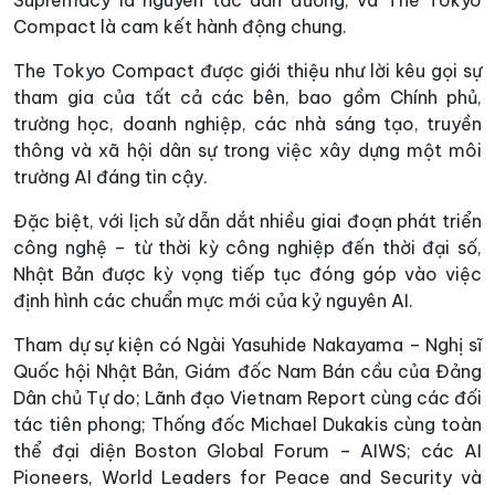
Supremacy là nguyên tắc dẫn đường, và The Tokyo
Compact là cam kết hành động chung.
The Tokyo Compact được giới thiệu như lời kêu gọi sự
tham gia của tất cả các bên, bao gồm Chính phủ,
trường học, doanh nghiệp, các nhà sáng tạo, truyền
thông và xã hội dân sự trong việc xây dựng một môi
trường AI đáng tin cậy.
Đặc biệt, với lịch sử dẫn dắt nhiều giai đoạn phát triển
công nghệ – từ thời kỳ công nghiệp đến thời đại số,
Nhật Bản được kỳ vọng tiếp tục đóng góp vào việc
định hình các chuẩn mực mới của kỷ nguyên AI.
Tham dự sự kiện có Ngài Yasuhide Nakayama – Nghị sĩ
Quốc hội Nhật Bản, Giám đốc Nam Bán cầu của Đảng
Dân chủ Tự do; Lãnh đạo Vietnam Report cùng các đối
tác tiên phong; Thống đốc Michael Dukakis cùng toàn
thể đại diện Boston Global Forum – AIWS; các AI
Pioneers, World Leaders for Peace and Security và