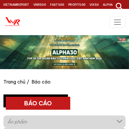
VIETNAMREPORT
VNR500
FAST500
PROFIT500
VIX50
ALPHA30
TOP1
Trang chủ
Báo cáo
BÁO CÁO
Ấn phẩm