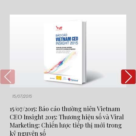
15/07/2015
19
15/07/2015: Báo cáo thường niên Vietnam
19
CEO Insight 2015: Thương hiệu số và Viral
Mô
Marketing: Chiến lược tiếp thị mới trong
kỷ nguyên số