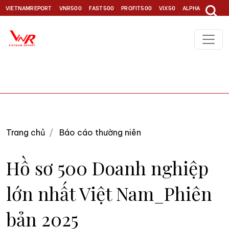
VIETNAMREPORT
VNR500
FAST500
PROFIT500
VIX50
ALPHA30
TOP1
Trang chủ
Báo cáo thường niên
Hồ sơ 500 Doanh nghiệp
lớn nhất Việt Nam_Phiên
bản 2025