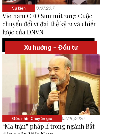
Sự kiện
18/07/2017
Vietnam CEO Summit 2017: Cuộc
chuyển đổi vĩ đại thế kỷ 21 và chiến
lược của DNVN
Xu hướng - Đầu tư
Góc nhìn Chuyên gia
02/06/2020
“Ma trận” pháp lí trong ngành Bất