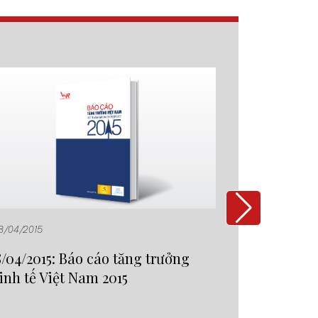
18/04/2015
10/01/2015
8/04/2015: Báo cáo tăng trưởng
10/01/2015
inh tế Việt Nam 2015
White Pap
2014 – Cơ 