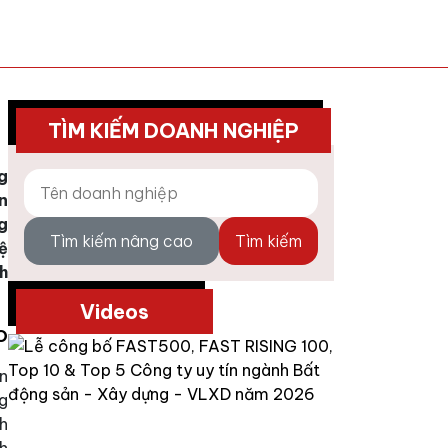
TÌM KIẾM DOANH NGHIỆP
g
n
g
Tìm kiếm nâng cao
Tìm kiếm
ệ
h
Videos
O
n
g
h