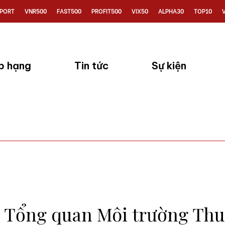
PORT
VNR500
FAST500
PROFIT500
VIX50
ALPHA30
TOP10
p hạng
Tin tức
Sự kiện
n Tổng quan Môi trường Thu