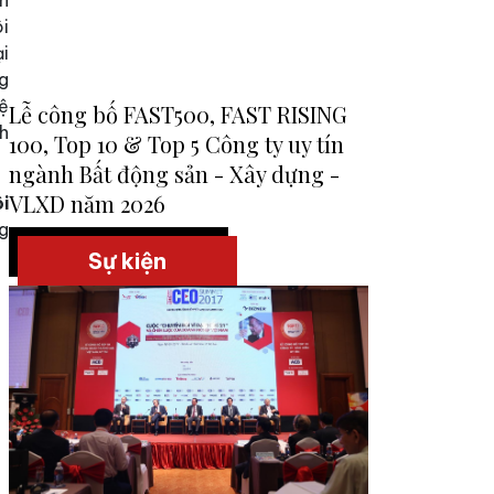
h
i
i
g
ệ
Lễ công bố FAST500, FAST RISING
h
100, Top 10 & Top 5 Công ty uy tín
ngành Bất động sản - Xây dựng -
VLXD năm 2026
i
ng
Sự kiện