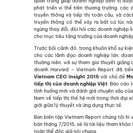
quan trọng giúp doanh nghiệp định vị được
phát triển vị thế trên thương trường, các 
truyền thông và tiếp thị toàn cầu, và cá
truyền thông có thể xảy ra bất cứ lúc nào
ngừng thay đổi, đòi hỏi các doanh nghiệp l
cho mục tiêu tăng trưởng của doanh nghiệ
Trước bối cảnh đó, trong khuôn khổ sự kiệ
cho các lãnh đạo doanh nghiệp lớn, doan
thường niên, với sự tham gia thuyết giảng
doanh Harvard – Vietnam Report đã tiế
Vietnam CEO Insight 2015
với chủ đề
Ma
tiếp thị của doanh nghiệp Việt
. Báo cáo 
tình huống mới và đánh giá chuyên sâu của 
Nam về tiếp thị thế hệ mới trong thời đại
giới giữa lý thuyết và ứng dụng thực tế.
Ban biên tập Vietnam Report chúng tôi hi 
bản tháng 7/2015, sẽ là tài liệu tham khả
toàn thể độc giả nói chung.