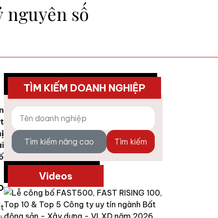
kỷ nguyên số
TÌM KIẾM DOANH NGHIỆP
n
t
ị
Tìm kiếm nâng cao
Tìm kiếm
i
ố
Videos
O
ất