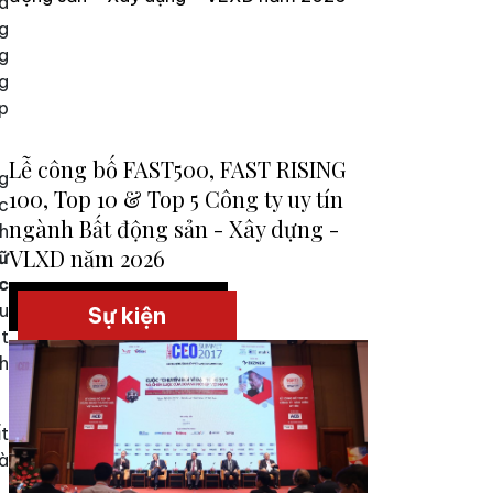
à
ng
g
g
ợp
Lễ công bố FAST500, FAST RISING
g
100, Top 10 & Top 5 Công ty uy tín
c
ngành Bất động sản - Xây dựng -
h
VLXD năm 2026
ữ
c
ứu
Sự kiện
ệt
nh
ất
và