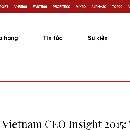
PORT
VNR500
FAST500
PROFIT500
VIX50
ALPHA30
TOP10
p hạng
Tin tức
Sự kiện
 Vietnam CEO Insight 2015: