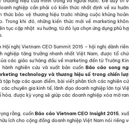
 thương hiệu của mình trong và ngoài nước. Để duy trì v
doanh nghiệp cần phải có kiến ​​thức nhất định về xu hướ
ch thức bảo vệ thương hiệu trước những cuộc khủng hoản
. Trong khi đó, những kiến ​​thức mới về marketing khôn
iên tục cập nhật xu hướng, từ đó lựa chọn ứng dụng phù h
p.
n Hội nghị Vietnam CEO Summit 2015 – hội nghị dành riên
h nghiệp tăng trưởng nhanh nhất Việt Nam, được tổ chứ
 của các giáo sư hàng đầu về marketing đến từ Trường Kin
n hành nghiên cứu và xuất bản cuốn
Báo cáo song ng
rketing technology và thương hiệu số trong chiến lượ
là tập hợp các quan điểm, bài viết phân tích các nghiên c
các chuyên gia kinh tế, lãnh đạo doanh nghiệp lớn tại Vi
 số hóa, được kỳ vọng sẽ giúp các doanh nghiệp xóa mờ ra
vọng rằng, cuốn
Báo cáo Vietnam CEO Insight 2015
, xu
o hữu ích cho cộng đồng doanh nghiệp Việt Nam nói riêng 