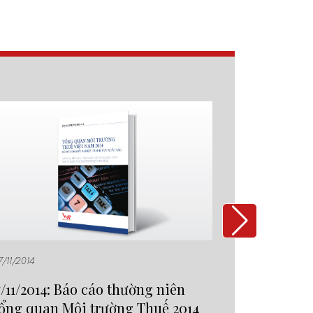
7/11/2014
10/01/2015
7/11/2014: Báo cáo thường niên
10/01/2015
ổng quan Môi trường Thuế 2014
White Pap