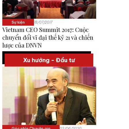
Sự kiện
18/07/2017
Vietnam CEO Summit 2017: Cuộc
chuyển đổi vĩ đại thế kỷ 21 và chiến
lược của DNVN
Xu hướng - Đầu tư
Góc nhìn Chuyên gia
02/06/2020