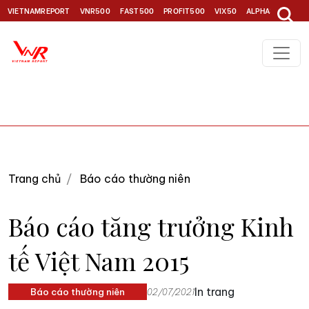
VIETNAMREPORT
VNR500
FAST500
PROFIT500
VIX50
ALPHA30
TOP1
Trang chủ
Báo cáo thường niên
Báo cáo tăng trưởng Kinh
tế Việt Nam 2015
In trang
Báo cáo thường niên
02/07/2021