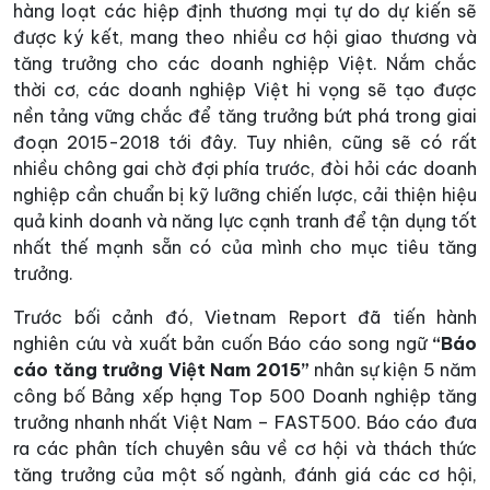
hàng loạt các hiệp định thương mại tự do dự kiến sẽ
được ký kết, mang theo nhiều cơ hội giao thương và
tăng trưởng cho các doanh nghiệp Việt. Nắm chắc
thời cơ, các doanh nghiệp Việt hi vọng sẽ tạo được
nền tảng vững chắc để tăng trưởng bứt phá trong giai
đoạn 2015-2018 tới đây. Tuy nhiên, cũng sẽ có rất
nhiều chông gai chờ đợi phía trước, đòi hỏi các doanh
nghiệp cần chuẩn bị kỹ lưỡng chiến lược, cải thiện hiệu
quả kinh doanh và năng lực cạnh tranh để tận dụng tốt
nhất thế mạnh sẵn có của mình cho mục tiêu tăng
trưởng.
Trước bối cảnh đó, Vietnam Report đã tiến hành
nghiên cứu và xuất bản cuốn Báo cáo song ngữ
“Báo
cáo tăng trưởng Việt Nam 2015”
nhân sự kiện 5 năm
công bố Bảng xếp hạng Top 500 Doanh nghiệp tăng
trưởng nhanh nhất Việt Nam – FAST500. Báo cáo đưa
ra các phân tích chuyên sâu về cơ hội và thách thức
tăng trưởng của một số ngành, đánh giá các cơ hội,