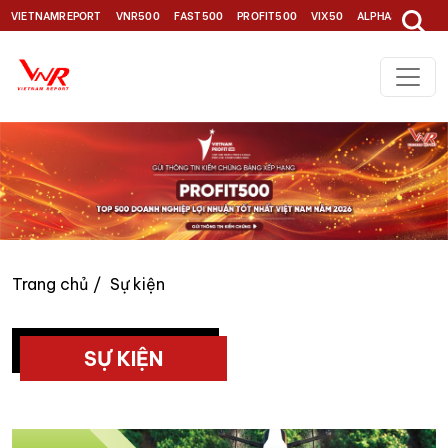
VIETNAMREPORT
VNR500
FAST500
PROFIT500
VIX50
ALPHA30
TOP1
Trang chủ
Sự kiện
SỰ KIỆN