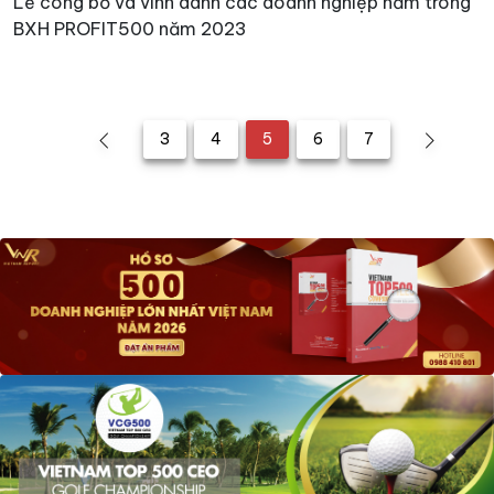
Lễ công bố và vinh danh các doanh nghiệp nằm trong
BXH PROFIT500 năm 2023
3
4
5
6
7