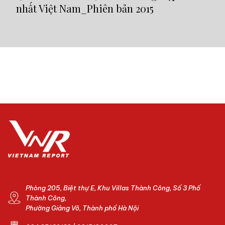
nhất Việt Nam_Phiên bản 2015
nh
Phòng 205, Biệt thự E, Khu Villas Thành Công, Số 3 Phố
Thành Công,
Phường Giảng Võ, Thành phố Hà Nội