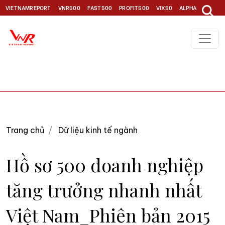
VIETNAMREPORT
VNR500
FAST500
PROFIT500
VIX50
ALPHA30
TOP1
Trang chủ
Dữ liệu kinh tế ngành
Hồ sơ 500 doanh nghiệp
tăng trưởng nhanh nhất
Việt Nam_Phiên bản 2015