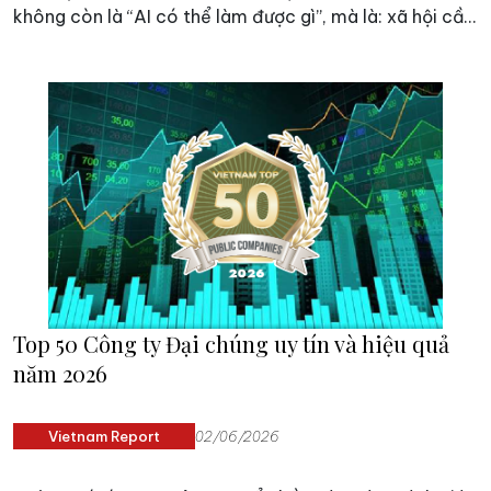
không còn là “AI có thể làm được gì”, mà là: xã hội cần
những nguyên tắc nào để công nghệ phát triển theo
hướng đáng tin cậy, có trách nhiệm và phục vụ con
người. Câu trả lời đang hình thành quanh một khái
niệm: Hạ tầng Niềm tin.
Top 50 Công ty Đại chúng uy tín và hiệu quả
năm 2026
Vietnam Report
02/06/2026