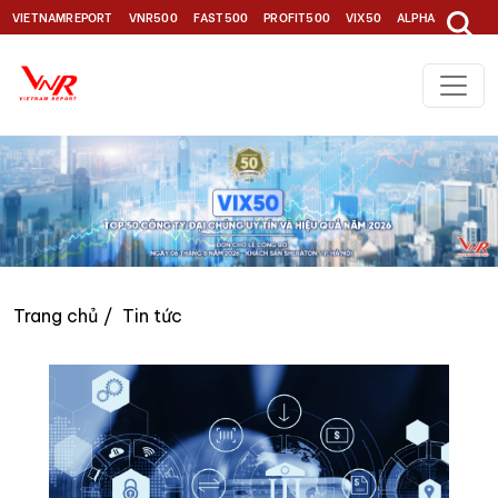
VIETNAMREPORT
VNR500
FAST500
PROFIT500
VIX50
ALPHA30
TOP1
Trang chủ
Tin tức