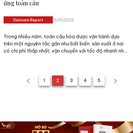
ứng toàn cầu
Vietnam Report
13/05/2026
Trong nhiều năm, toàn cầu hóa được vận hành dựa
trên một nguyên tắc gần như bất biến: sản xuất ở nơi
có chi phí thấp nhất, vận chuyển với tốc độ nhanh nhất
và tối ưu hóa hiệu quả trên quy mô toàn cầu. Trung
Quốc trở thành công xưởng của thế giới, còn các
chuỗi cung ứng quốc tế được kéo dài xuyên biên giới
với mức độ phụ thuộc ngày càng sâu.
1
2
3
4
5