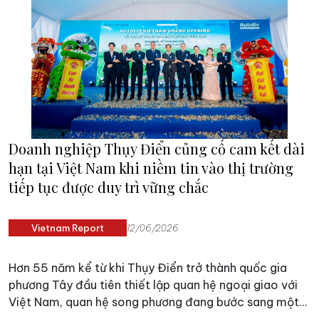
Tokyo (The Tokyo Compact) và AIWS Trust Order, mở
ra một sáng kiến quốc tế hướng tới xây dựng các nền
tảng tin cậy cho sự phát triển của trí tuệ nhân tạo (AI).
Doanh nghiệp Thụy Điển củng cố cam kết dài
hạn tại Việt Nam khi niềm tin vào thị trường
tiếp tục được duy trì vững chắc
Vietnam Report
12/06/2026
Hơn 55 năm kể từ khi Thụy Điển trở thành quốc gia
phương Tây đầu tiên thiết lập quan hệ ngoại giao với
Việt Nam, quan hệ song phương đang bước sang một