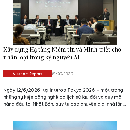
Xây dựng Hạ tầng Niềm tin và Minh triết cho
nhân loại trong kỷ nguyên AI
Vietnam Report
15/06/2026
Ngày 12/6/2026, tại Interop Tokyo 2026 – một trong
những sự kiện công nghệ có lịch sử lâu đời và quy mô
hàng đầu tại Nhật Bản, quy tụ các chuyên gia, nhà lãnh
đạo, học giả và những nhân vật có ảnh hưởng trong
lĩnh vực công nghệ, quản trị số và đổi mới sáng tạo –
Boston Global Forum đã chính thức công bố Hiến ước