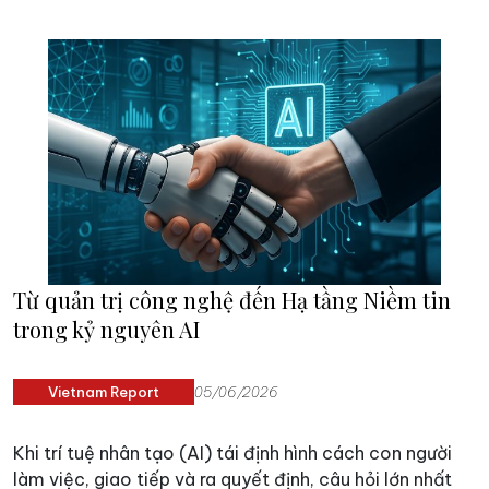
giai đoạn mới, ngày càng được định hình bởi thương
mại, đầu tư, đổi mới sáng tạo và chuyển đổi xanh.
Từ quản trị công nghệ đến Hạ tầng Niềm tin
trong kỷ nguyên AI
Vietnam Report
05/06/2026
Khi trí tuệ nhân tạo (AI) tái định hình cách con người
làm việc, giao tiếp và ra quyết định, câu hỏi lớn nhất