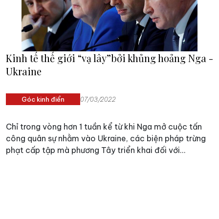
Kinh tế thế giới “vạ lây”bởi khủng hoảng Nga -
Ukraine
Góc kinh điển
07/03/2022
Chỉ trong vòng hơn 1 tuần kể từ khi Nga mở cuộc tấn
công quân sự nhằm vào Ukraine, các biện pháp trừng
phạt cấp tập mà phương Tây triển khai đối với
Moscow đã khiến nền kinh tế Nga chao đảo và kinh tế
thế giới cũng “vạ lây”...