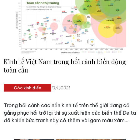
doanh nghiệp thích ứng và vượt qua khó khăn của đại
dịch, từ đó vượt lên, “tìm cơ trong nguy”.
Kinh tế Việt Nam trong bối cảnh biến động
toàn cầu
Góc kinh điển
10/11/2021
Trong bối cảnh các nền kinh tế trên thế giới đang cố
gắng phục hồi trở lại thì sự xuất hiện của biến thể Delta
đã khiến bức tranh này có thêm vài gam màu xám.
Hơn nữa, trong khi xu hướng toàn cầu hóa vẫn đang
tiếp tục phát triển nhưng theo nhiều chiều hướng trái