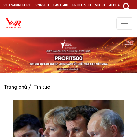
VIETNAMREPORT
VNR500
FAST500
PROFIT500
VIX50
ALPHA30
TOP1
Trang chủ
Tin tức