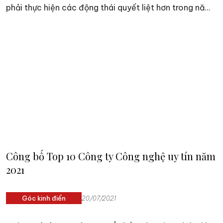
phải thực hiện các động thái quyết liệt hơn trong năm
lĩnh vực tiếp thị kỹ thuật số hiện đại để nắm bắt các cơ
hội tiềm năng.
Công bố Top 10 Công ty Công nghệ uy tín năm
2021
Góc kinh điển
20/07/2021