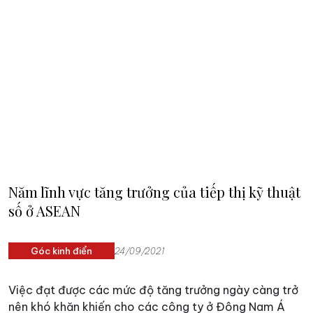
cửa hàng. Tuy nhiên, vẫn có một số yếu tố giúp cho
các doanh nghiệp vừa và nhỏ có thể tồn tại và thậm
chí phát triển trong thời gian này.
Năm lĩnh vực tăng trưởng của tiếp thị kỹ thuật
số ở ASEAN
Góc kinh điển
24/09/2021
Việc đạt được các mức độ tăng trưởng ngày càng trở
nên khó khăn khiến cho các công ty ở Đông Nam Á