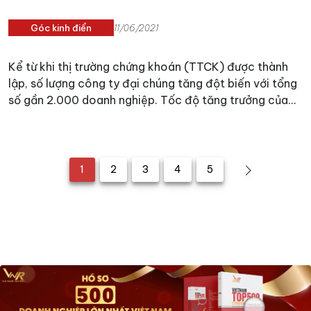
Góc kinh điển
11/06/2021
Kể từ khi thị trường chứng khoán (TTCK) được thành
lập, số lượng công ty đại chúng tăng đột biến với tổng
số gần 2.000 doanh nghiệp. Tốc độ tăng trưởng của
công ty đại chúng phụ thuộc vào diễn biến của TTCK
và một phần vào các quy định của Ủy ban Chứng
khoán Nhà nước. Theo ước tính, không dưới phân nửa
số công ty đại chúng xuất hiện trong giai đoạn 2007-
1
2
3
4
5
2010.