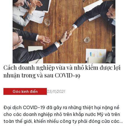
ngược, thì cơ hội - thách thức của cách cuộc mạng
công nghiệp 4.0 hay các vấn đề về an ninh truyền
thống và phi truyền thống đều tăng ở cả cấp độ lẫn
quy mô.
Cách doanh nghiệp vừa và nhỏ kiếm được lợi
nhuận trong và sau COVID-19
Góc kinh điển
03/11/2021
Đại dịch COVID-19 đã gây ra những thiệt hại nặng nề
cho các doanh nghiệp nhỏ trên khắp nước Mỹ và trên
toàn thế giới, khiến nhiều công ty phải đóng cửa các