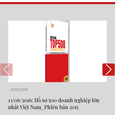
13/06/2016
13
13/06/2016: Hồ sơ 500 doanh nghiệp lớn
13
nhất Việt Nam_Phiên bản 2015
tr
20