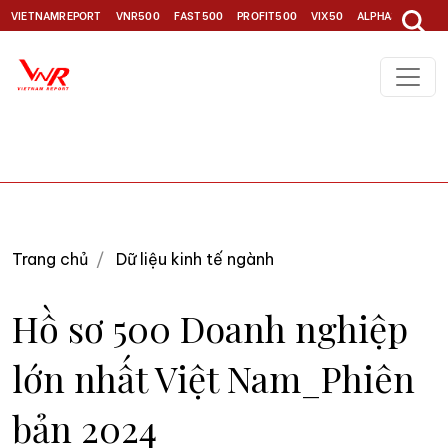
VIETNAMREPORT
VNR500
FAST500
PROFIT500
VIX50
ALPHA30
TOP1
Trang chủ
Dữ liệu kinh tế ngành
Hồ sơ 500 Doanh nghiệp
lớn nhất Việt Nam_Phiên
bản 2024