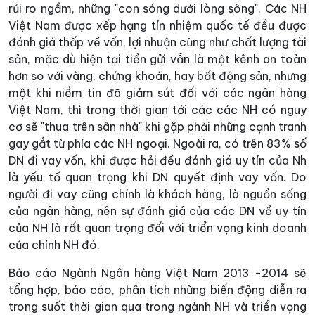
rủi ro ngầm, những "con sóng dưới lòng sông". Các NH
Việt Nam được xếp hạng tín nhiệm quốc tế đều được
đánh giá thấp về vốn, lợi nhuận cũng như chất lượng tài
sản, mặc dù hiện tại tiền gửi vẫn là một kênh an toàn
hơn so với vàng, chứng khoán, hay bất động sản, nhưng
một khi niềm tin đã giảm sút đối với các ngân hàng
Việt Nam, thì trong thời gian tới các các NH có nguy
cơ sẽ "thua trên sân nhà" khi gặp phải những cạnh tranh
gay gắt từ phía các NH ngoại. Ngoài ra, có trên 83% số
DN đi vay vốn, khi được hỏi đều đánh giá uy tín của Nh
là yếu tố quan trọng khi DN quyết định vay vốn. Do
người đi vay cũng chính là khách hàng, là nguồn sống
của ngân hàng, nên sự đánh giá của các DN về uy tín
của NH là rất quan trọng đối với triển vọng kinh doanh
của chính NH đó.
Báo cáo Ngành Ngân hàng Việt Nam 2013 -2014 sẽ
tổng hợp, báo cáo, phân tích những biến động diễn ra
trong suốt thời gian qua trong ngành NH và triển vọng