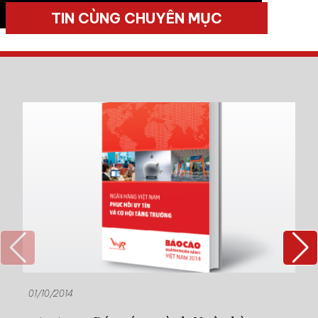
TIN CÙNG CHUYÊN MỤC
01/10/2014
28