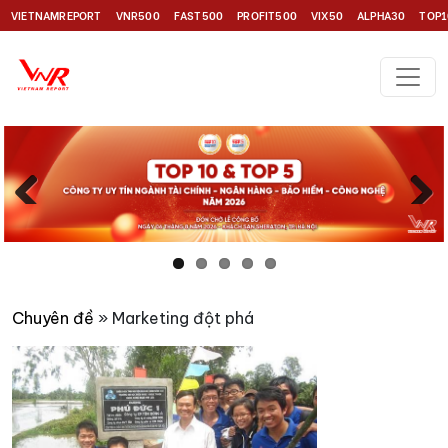
VIETNAMREPORT
VNR500
FAST500
PROFIT500
VIX50
ALPHA30
TOP1
Previous
Next
Chuyên đề
» Marketing đột phá