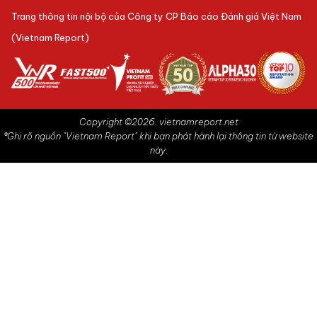
Trang thông tin nội bộ của Công ty CP Báo cáo Đánh giá Việt Nam
(Vietnam Report)
Copyright ©2026. vietnamreport.net
®Ghi rõ nguồn "Vietnam Report" khi bạn phát hành lại thông tin từ website
này.