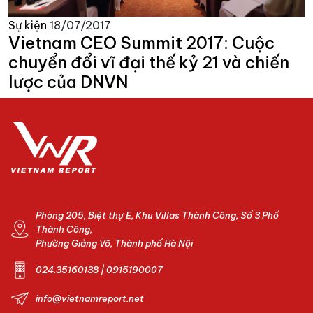
Sự kiện
18/07/2017
Vietnam CEO Summit 2017: Cuộc
chuyển đổi vĩ đại thế kỷ 21 và chiến
lược của DNVN
Phòng 205, Biệt thự E, Khu Villas Thành Công, Số 3 Phố
Thành Công,
Phường Giảng Võ, Thành phố Hà Nội
024.35160138 | 0915190007
info@vietnamreport.net