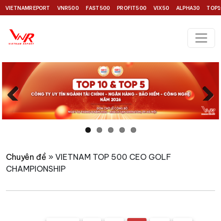
VIETNAMREPORT
VNR500
FAST500
PROFIT500
VIX50
ALPHA30
TOP1
Previous
Next
Chuyên đề
» VIETNAM TOP 500 CEO GOLF
CHAMPIONSHIP