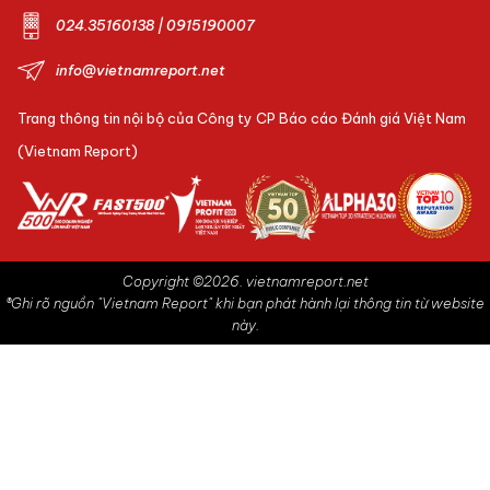
024.35160138 | 0915190007
info@vietnamreport.net
Trang thông tin nội bộ của Công ty CP Báo cáo Đánh giá Việt Nam
(Vietnam Report)
Copyright ©2026. vietnamreport.net
®Ghi rõ nguồn "Vietnam Report" khi bạn phát hành lại thông tin từ website
này.