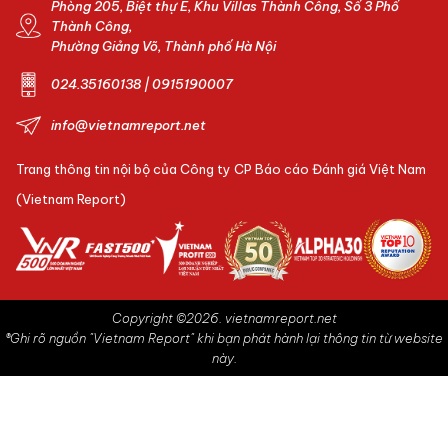
Phòng 205, Biệt thự E, Khu Villas Thành Công, Số 3 Phố
Thành Công,
Phường Giảng Võ, Thành phố Hà Nội
024.35160138 | 0915190007
info@vietnamreport.net
Trang thông tin nội bộ của Công ty CP Báo cáo Đánh giá Việt Nam
(Vietnam Report)
Copyright ©2026. vietnamreport.net
®Ghi rõ nguồn "Vietnam Report" khi bạn phát hành lại thông tin từ website
này.