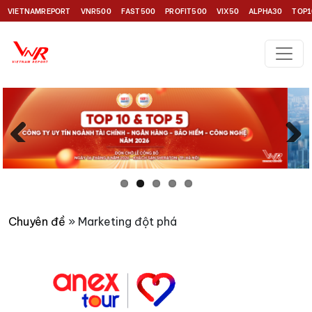
VIETNAMREPORT
VNR500
FAST500
PROFIT500
VIX50
ALPHA30
TOP1
Previous
Next
Chuyên đề
» Marketing đột phá