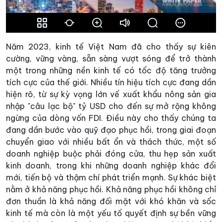
Năm 2023, kinh tế Việt Nam đã cho thấy sự kiên
cường, vững vàng, sẵn sàng vượt sóng để trở thành
một trong những nền kinh tế có tốc độ tăng trưởng
tích cực của thế giới. Nhiều tín hiệu tích cực đang dần
hiện rõ, từ sự kỳ vọng lớn vế xuất khẩu nông sản gia
nhập "câu lạc bộ" tỷ USD cho đến sự mở rộng không
ngừng của dòng vốn FDI. Điều này cho thấy chúng ta
đang dần bước vào quỹ đạo phục hồi, trong giai đoạn
chuyển giao với nhiều bất ổn và thách thức, một số
doanh nghiệp buộc phải đóng cửa, thu hẹp sản xuất
kinh doanh, trong khi những doanh nghiệp khác đổi
mới, tiến bộ và thậm chí phát triển mạnh. Sự khác biệt
nằm ở khả năng phục hồi. Khả năng phục hồi không chỉ
đơn thuần là khả năng đối mặt với khó khăn và sốc
kinh tế mà còn là một yếu tố quyết định sự bền vững