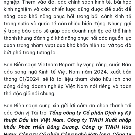
nghiệp. Thêm vào đó, các chính sách kinh tế, bài học
kinh nghiệm và các chiến lược cũng được đề xuất để
nâng cao khả năng phục hồi trong bối cảnh kinh tế
trong nước và quốc tế còn nhiều biến động. Những gợi
ý trong báo cáo sẽ giúp các doanh nghiệp có thể hình
thành khung đánh giá khả năng phục hồi các nguồn lực
quan trọng nhằm vượt qua khó khăn hiện tại và tạo đà
bứt phá trong tương lai.
Ban Biên soạn Vietnam Report hy vọng rằng, cuốn Báo
cáo song ngữ Kinh tế Việt Nam năm 2024, xuất bản
tháng 01/2024, sẽ là tài liệu tham khảo hữu ích cho
cộng đồng doanh nghiệp Việt Nam nói riêng và toàn
thể độc giả nói chung.
Ban Biên soạn cũng xin gửi lời cảm ơn chân thành tới
các Đơn vị Tài trợ:
Tổng công ty Cổ phần Dịch vụ Kỹ
thuật Dầu khí Việt Nam, Công ty TNHH Xuất nhập
khẩu Phát triển Đông Dương, Công ty TNHH Hào
Hưng, Công ty Cổ phần Công nghệ Hợp long, Công ty