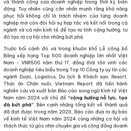
và thành công của doanh nghiệp trong thời kỳ biến
động. Tuy nhiên cũng cần nhấn mạnh rằng khả năng
phục hồi không chỉ là trách nhiệm của từng doanh
nghiệp mà còn đòi hỏi sự hợp tác và kết nối trong cả
ngành và cả nền kinh tế để tạo ra tính cộng hưởng, từ
đó tạo ra cơ hội cho những bứt phá.
Trước bối cảnh đó và trong khuôn khổ Lễ công bố
Bảng xếp hạng Top 500 doanh nghiệp lớn nhất Việt
Nam - VNR500 năm thứ 17, đồng thời tôn vinh các
doanh nghiệp tiêu biểu trong Top 10 Công ty uy tín các
ngành Dược, Logistics, Du lịch & Khách sạn, Resort,
Thức ăn Chăn nuôi, Vietnam Report đã tiến hành
nghiên cứu và xuất bản Báo cáo song ngữ Kinh tế Việt
Nam năm 2024 với chủ đề
“cộng hưởng nỗ lực, tạo
đà bứt phá”
. Bên cạnh những tổng kết về thành quả
đã đạt được trong năm 2023, Báo cáo đưa ra dự báo
về kinh tế Việt Nam năm 2024 cùng những cơ hội và
thách thức từ góc nhìn chuyên gia và cộng đồng doanh