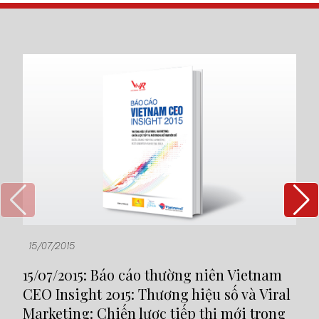
15/07/2015
19
15/07/2015: Báo cáo thường niên Vietnam
19
CEO Insight 2015: Thương hiệu số và Viral
Mô
Marketing: Chiến lược tiếp thị mới trong