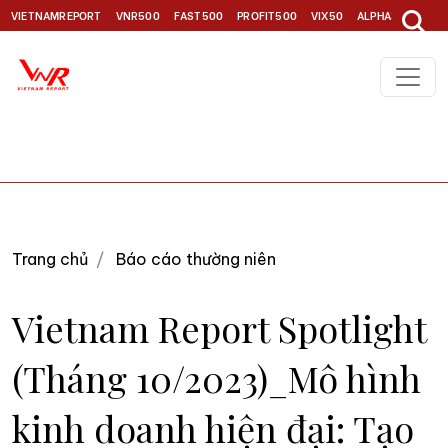
VIETNAMREPORT
VNR500
FAST500
PROFIT500
VIX50
ALPHA30
TOP1
Trang chủ
Báo cáo thường niên
Vietnam Report Spotlight
(Tháng 10/2023)_Mô hình
kinh doanh hiện đại: Tạo