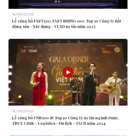
18/06/2026
Lễ công bố FAST500, FAST RISING 100, Top 10 Công ty Bất
động sản - Xây dựng - VLXD uy tín năm 2025
18/06/2026
Lễ công bố VNR500 & Top 10 Công ty uy tín ngành Dược,
TBYT, CSSK - Logistics - Du lịch - TACN năm 2024