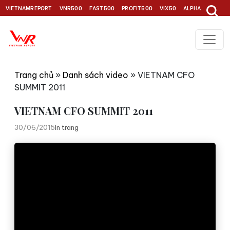
VIETNAMREPORT
VNR500
FAST500
PROFIT500
VIX50
ALPHA30
TOP1
Trang chủ
»
Danh sách video
»
VIETNAM CFO
SUMMIT 2011
VIETNAM CFO SUMMIT 2011
30/06/2015
In trang