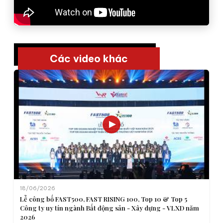
Các video khác
18/06/2026
Lễ công bố FAST500, FAST RISING 100, Top 10 & Top 5
Công ty uy tín ngành Bất động sản - Xây dựng - VLXD năm
2026