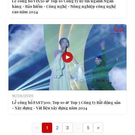
Lễ công bố VIX50 & Top 10 Công ty uy tín ngành Ngân
hàng - Bảo hiểm - Công nghệ - Nông nghiệp công nghệ
cao năm 2024
18/06/2026
Lễ công bố FAST500, Top 10 & Top 5 Công ty Bất động sản
- Xây dựng - Vât liệu xây dựng năm 2024
«
1
2
3
…
5
»