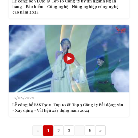
Lễ công bố VIX50 & Top 10 Công ty uy tín ngành Ngân
hàng - Bảo hiểm - Công nghệ - Nông nghiệp công nghệ
cao năm 2024
18/06/2026
Lễ công bố FAST500, Top 10 & Top 5 Công ty Bất động sản
- Xây dựng - Vât liệu xây dựng năm 2024
«
1
2
3
…
5
»