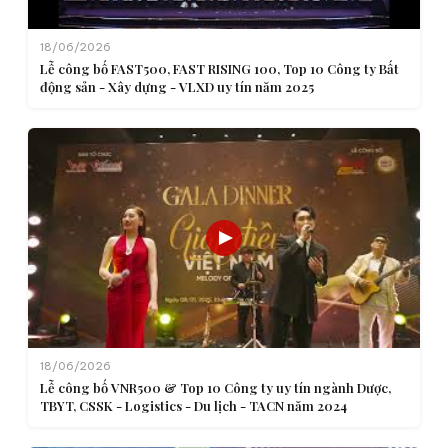
18/06/2026
Lễ công bố FAST500, FAST RISING 100, Top 10 Công ty Bất
động sản - Xây dựng - VLXD uy tín năm 2025
18/06/2026
Lễ công bố VNR500 & Top 10 Công ty uy tín ngành Dược,
TBYT, CSSK - Logistics - Du lịch - TACN năm 2024