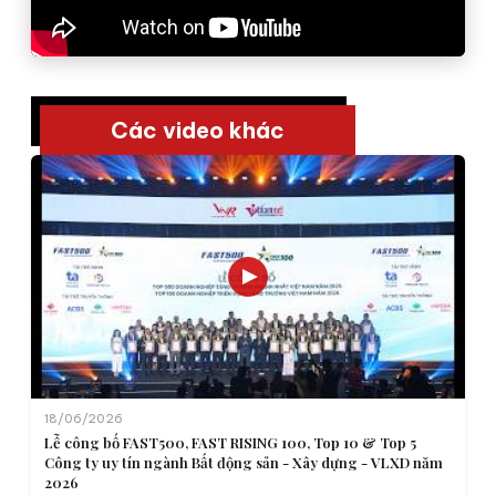
Các video khác
18/06/2026
Lễ công bố FAST500, FAST RISING 100, Top 10 & Top 5
Công ty uy tín ngành Bất động sản - Xây dựng - VLXD năm
2026