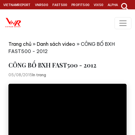
VIETNAMREPORT
VNR500
FAST500
PROFIT500
VIX50
ALPHA30
TOP1
Trang chủ
»
Danh sách video
»
CÔNG BỐ BXH
FAST500 - 2012
CÔNG BỐ BXH FAST500 - 2012
05/08/2015
In trang