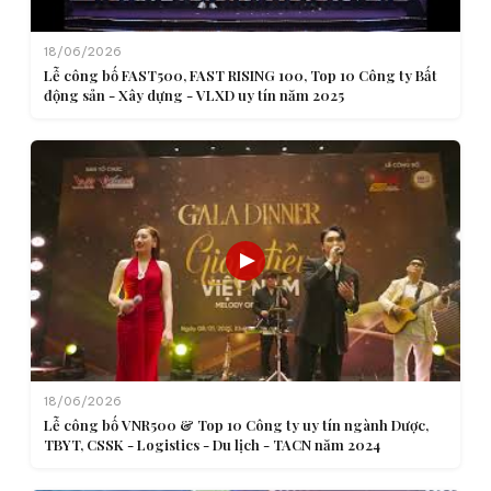
18/06/2026
Lễ công bố FAST500, FAST RISING 100, Top 10 Công ty Bất
động sản - Xây dựng - VLXD uy tín năm 2025
18/06/2026
Lễ công bố VNR500 & Top 10 Công ty uy tín ngành Dược,
TBYT, CSSK - Logistics - Du lịch - TACN năm 2024