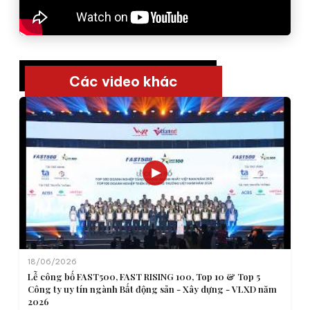
Các video khác
18/06/2026
Lễ công bố FAST500, FAST RISING 100, Top 10 & Top 5
Công ty uy tín ngành Bất động sản - Xây dựng - VLXD năm
2026