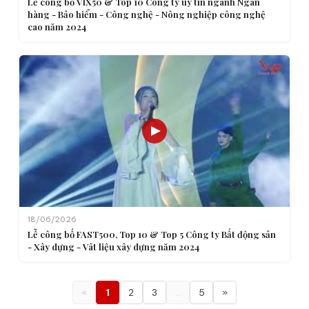
Lễ công bố VIX50 & Top 10 Công ty uy tín ngành Ngân
hàng - Bảo hiểm - Công nghệ - Nông nghiệp công nghệ
cao năm 2024
18/06/2026
Lễ công bố FAST500, Top 10 & Top 5 Công ty Bất động sản
- Xây dựng - Vât liệu xây dựng năm 2024
«
1
2
3
…
5
»