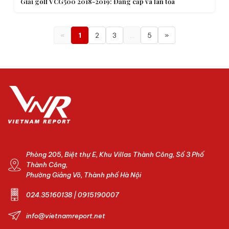
Giải golf VCG500 2018-2019: Đẳng cấp và lan tỏa
«
1
2
3
…
5
»
Phòng 205, Biệt thự E, Khu Villas Thành Công, Số 3 Phố
Thành Công,
Phường Giảng Võ, Thành phố Hà Nội
024.35160138 | 0915190007
info@vietnamreport.net