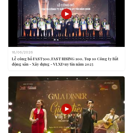
18/06/2026
Lễ công bố FAST500, FAST RISING 100, Top 10 Công ty Bất
động sản - Xây dựng - VLXD uy tín năm 2025