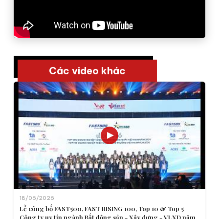
Các video khác
18/06/2026
Lễ công bố FAST500, FAST RISING 100, Top 10 & Top 5
Công ty uy tín ngành Bất động sản - Xây dựng - VLXD năm