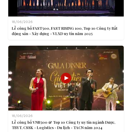
18/06/2026
Lễ công bố FAST500, FAST RISING 100, Top 10 Công ty Bất
động sản - Xây dựng - VLXD uy tín năm 2025
18/06/2026
Lễ công bố VNR500 & Top 10 Công ty uy tín ngành Dược,
TBYT, CSSK - Logistics - Du lịch - TACN năm 2024