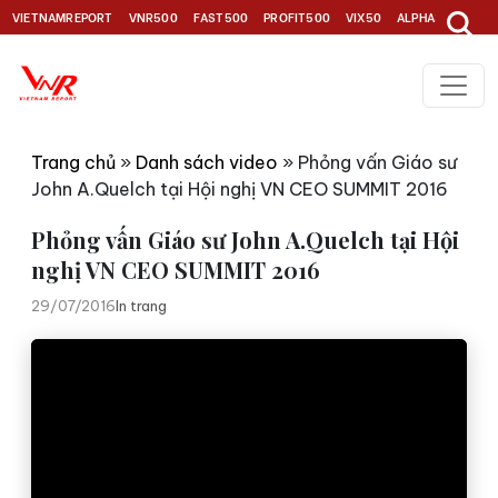
VIETNAMREPORT
VNR500
FAST500
PROFIT500
VIX50
ALPHA30
TOP1
Trang chủ
»
Danh sách video
»
Phỏng vấn Giáo sư
John A.Quelch tại Hội nghị VN CEO SUMMIT 2016
Phỏng vấn Giáo sư John A.Quelch tại Hội
nghị VN CEO SUMMIT 2016
29/07/2016
In trang