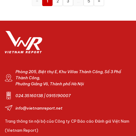
«
1
2
3
…
5
»
Phòng 205, Biệt thự E, Khu Villas Thành Công, Số 3 Phố
Thành Công,
Phường Giảng Võ, Thành phố Hà Nội
024.35160138 | 0915190007
info@vietnamreport.net
Trang thông tin nội bộ của Công ty CP Báo cáo Đánh giá Việt Nam
(Vietnam Report)