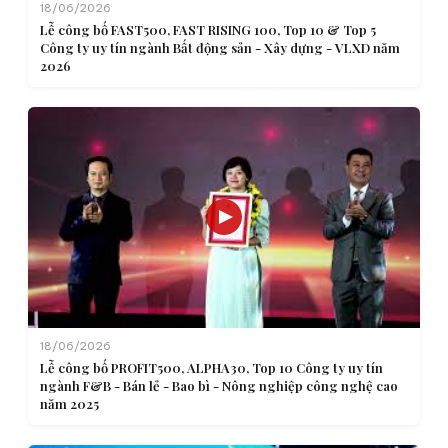
18/06/2026
Lễ công bố FAST500, FAST RISING 100, Top 10 & Top 5
Công ty uy tín ngành Bất động sản - Xây dựng - VLXD năm
2026
18/06/2026
Lễ công bố PROFIT500, ALPHA30, Top 10 Công ty uy tín
ngành F&B - Bán lẻ - Bao bì - Nông nghiệp công nghệ cao
năm 2025