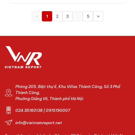
«
1
2
3
…
5
»
Phòng 205, Biệt thự E, Khu Villas Thành Công, Số 3 Phố
Thành Công,
Phường Giảng Võ, Thành phố Hà Nội
024.35160138 | 0915190007
info@vietnamreport.net