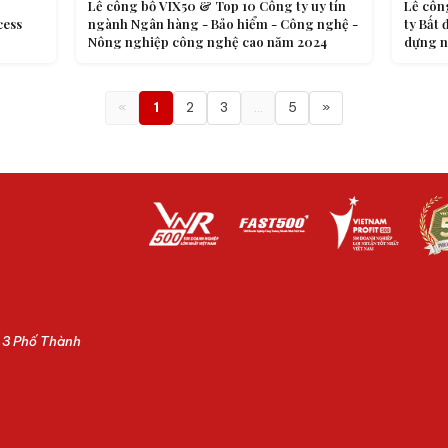
Lễ công bố VIX50 & Top 10 Công ty uy tín
Lễ côn
cess
ngành Ngân hàng - Bảo hiểm - Công nghệ -
ty Bất 
Nông nghiệp công nghệ cao năm 2024
dựng 
«
1
2
3
…
5
»
ố 3 Phố Thành