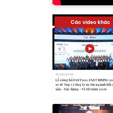
Các video khác
18/06/2026
Lễ công bố FAST500, FAST RISING 10
10 & Top 5 Công ty uy tín ngành Bất
sản - Xây dựng - VLXD năm 2026