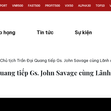
PORT
VNR500
FAST500
PROFIT500
VIX50
ALPHA30
TOP10
p hạng
Tin tức
Sự kiện
Chủ tịch Trần Đại Quang tiếp Gs. John Savage cùng Lãnh
Quang tiếp Gs. John Savage cùng Lãn