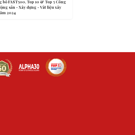
g bố FAST500, Top 10 & Top 5 Công
động sản - Xây dựng - Vât liệu xây
năm 2024