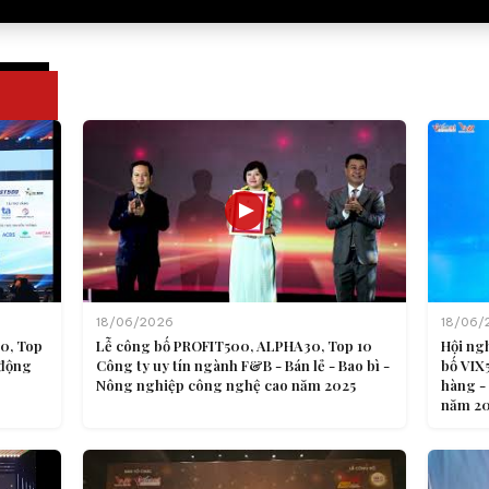
18/06/2026
18/06/
0, Top
Lễ công bố PROFIT500, ALPHA30, Top 10
Hội ng
 động
Công ty uy tín ngành F&B - Bán lẻ - Bao bì -
bố VIX
Nông nghiệp công nghệ cao năm 2025
hàng -
năm 2