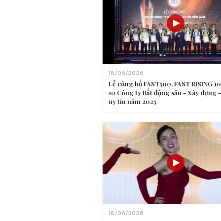
18/06/2026
Lễ công bố FAST500, FAST RISING 10
10 Công ty Bất động sản - Xây dựng 
uy tín năm 2025
18/06/2026