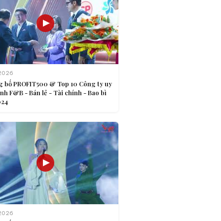
2026
g bố PROFIT500 & Top 10 Công ty uy
nh F&B - Bán lẻ - Tài chính - Bao bì
024
2026