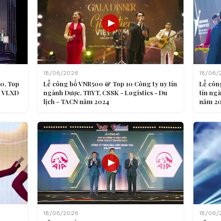
18/06/2026
18/06/
0, Top
Lễ công bố VNR500 & Top 10 Công ty uy tín
Lễ côn
- VLXD
ngành Dược, TBYT, CSSK - Logistics - Du
tín ngà
lịch - TACN năm 2024
năm 2
18/06/2026
18/06/