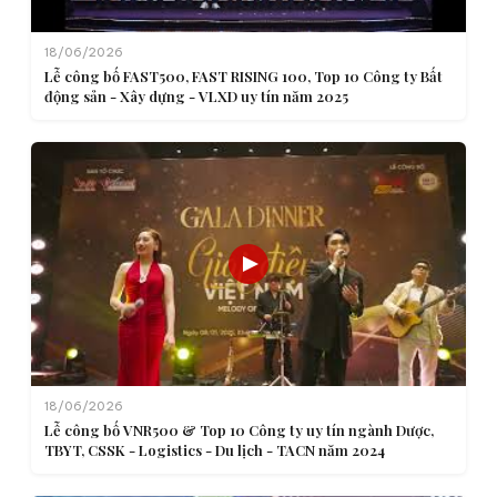
18/06/2026
Lễ công bố FAST500, FAST RISING 100, Top 10 Công ty Bất
động sản - Xây dựng - VLXD uy tín năm 2025
18/06/2026
Lễ công bố VNR500 & Top 10 Công ty uy tín ngành Dược,
TBYT, CSSK - Logistics - Du lịch - TACN năm 2024