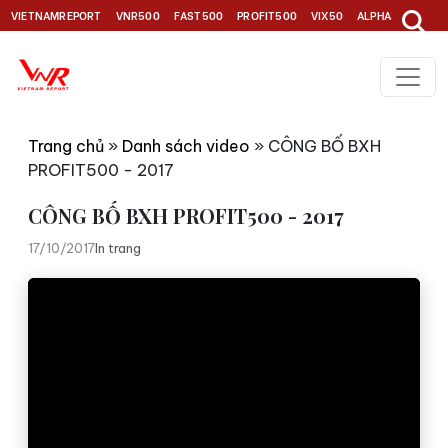
VIETNAMREPORT
VNR500
FAST500
PROFIT500
VIX50
ALPHA30
TOP1
Trang chủ
»
Danh sách video
»
CÔNG BỐ BXH
PROFIT500 - 2017
CÔNG BỐ BXH PROFIT500 - 2017
17/10/2017
In trang