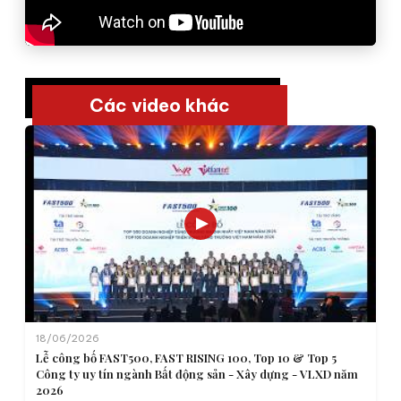
Các video khác
18/06/2026
Lễ công bố FAST500, FAST RISING 100, Top 10 & Top 5
Công ty uy tín ngành Bất động sản - Xây dựng - VLXD năm
2026