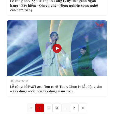
Lễ công bố VIX50 & Top 10 Công ty uy tín ngành Ngân
hàng - Bảo hiểm - Công nghệ - Nông nghiệp công nghệ
cao năm 2024
18/06/2026
Lễ công bố FAST500, Top 10 & Top 5 Công ty Bất động sản
- Xây dựng - Vât liệu xây dựng năm 2024
«
1
2
3
…
5
»